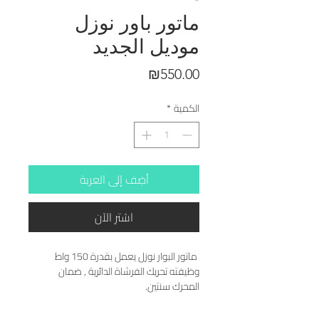
ماتور باور نوزل
موديل الجديد
السعر
₪550.00
الكمية
*
أضِف إلى العربة
اشترِ الآن
 ماتور البوار نوزل يعمل بقدرة 150 واط 
وظيفته تحريك الفرشاة الدائرية , ضمان 
المحرك سنتين.