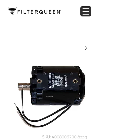
وحدة SKU: 4008006700