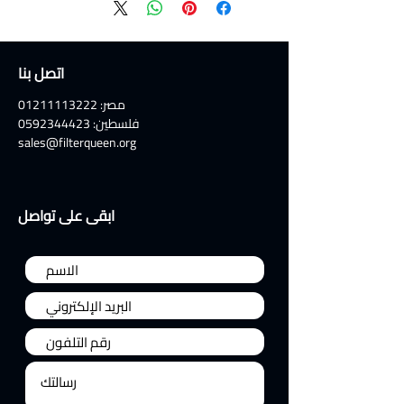
اتصل بنا
مصر:
01211113222
فلسطين:
0592344423
sales@filterqueen.org
ابقى على تواصل