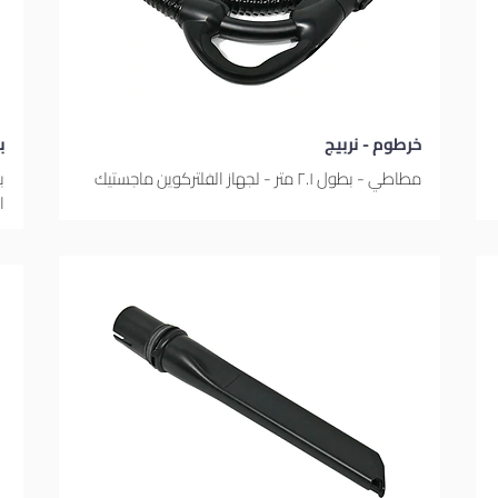
خرطوم - نربيج
ب
مطاطي - بطول ٢.١ متر - لجهاز الفلتركوين ماجستيك
ب
ا