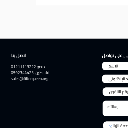
ى على تواصل
اتصل بنا
مصر: 01211113222
فلسطين: 0592344423
sales@filterqueen.org