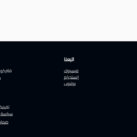
اتبعنا
فيسبوك
فلتركو
إنستجرام
ج
يوتيوب
تقينية
سياسة ا
ضمان 