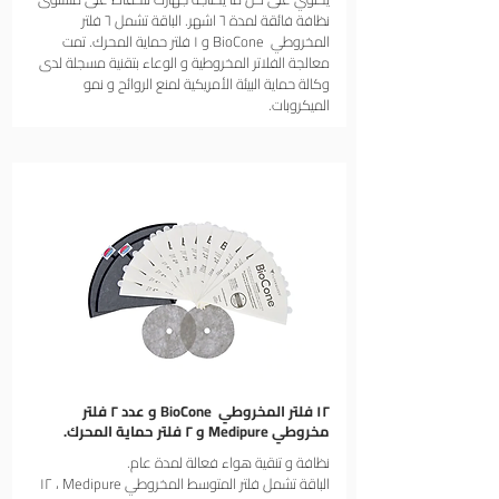
نظافة فائقة لمدة ٦ اشهر. الباقة تشمل ٦ فلتر
المخروطي BioCone و ١ فلتر حماية المحرك. تمت
معالجة الفلاتر المخروطية و الوعاء بتقنية مسجلة لدى
وكالة حماية البيئة الأمريكية لمنع الروائح و نمو
الميكروبات. ​
١٢ فلتر المخروطي BioCone و عدد ٢
فلتر
مخروطي Medipure
و ٢ فلتر حماية المحرك.
نظافة و تنقية هواء فعالة لمدة عام.
الباقة تشمل فلتر المتوسط المخروطي Medipure ، ١٢