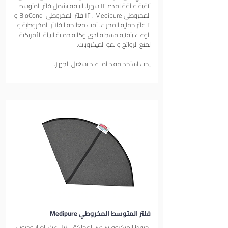
تنقية فائقة لمدة ١٢ شهرا. الباقة تشمل فلتر المتوسط
المخروطي Medipure ، ١٢ فلتر المخروطي BioCone و
٢ فلتر حماية المحرك. تمت معالجة الفلاتر المخروطية و
الوعاء بتقنية مسجلة لدى وكالة حماية البيئة الأمريكية
لمنع الروائح و نمو الميكروبات.
يجب استخدامه دائما عند تشغيل الجهاز.
فلتر المتوسط المخروطي Medipure
بخيوط الميكروفايبر غير المحاكة، يزيل عث الغبار وحبوب