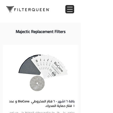
Majectic Replacement Filters
باقة ٦ اشهر - ٦
فلتر المخروطي BioCone و عدد
١
فلتر حماية المحرك.
يحتوي على كل ما يحتاجه جهازك للحفاظ على مستوى