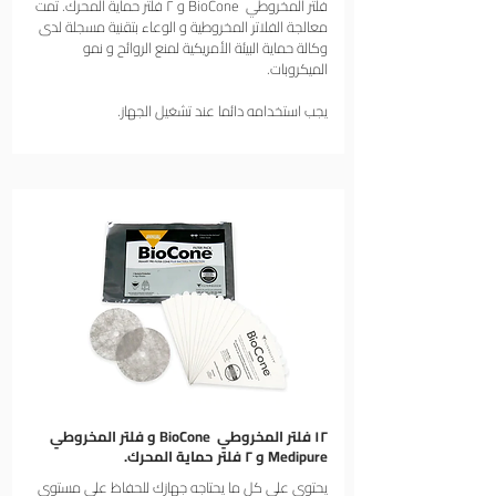
فلتر المخروطي BioCone و ٢ فلتر حماية المحرك. تمت
معالجة الفلاتر المخروطية و الوعاء بتقنية مسجلة لدى
وكالة حماية البيئة الأمريكية لمنع الروائح و نمو
الميكروبات.
يجب استخدامه دائما عند تشغيل الجهاز.
١٢ فلتر المخروطي BioCone و فلتر المخروطي
Medipure و ٢ فلتر حماية المحرك.
يحتوي على كل ما يحتاجه جهازك للحفاظ على مستوى